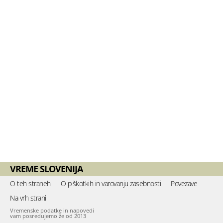
VREME SLOVENIJA
O teh straneh
O piškotkih in varovanju zasebnosti
Povezave
Na vrh strani
Vremenske podatke in napovedi
vam posredujemo že od 2013