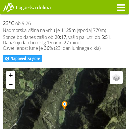
Logarska dolina
Opozorilo
23°C
ob 9:26
Nadmorska višina na vrhu je
1125m
(spodaj 770m)
Sonce bo danes zašlo ob
20:17
, vzšlo pa jutri ob
5:51
.
Današnji dan bo dolg 15 ur in 27 minut.
Osvetljenost lune je
36
% (23. dan luninega cikla).
Napoved za gore
+
−