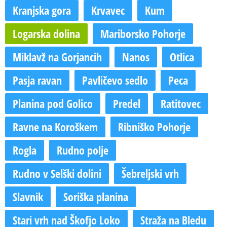
Kranjska gora
Krvavec
Kum
Logarska dolina
Mariborsko Pohorje
Miklavž na Gorjancih
Nanos
Otlica
Pasja ravan
Pavličevo sedlo
Peca
Planina pod Golico
Predel
Ratitovec
Ravne na Koroškem
Ribniško Pohorje
Rogla
Rudno polje
Rudno v Selški dolini
Šebreljski vrh
Slavnik
Soriška planina
Stari vrh nad Škofjo Loko
Straža na Bledu