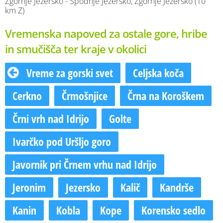
Zgornje Jezersko - Spodnje Jezersko, Zgornje Jezersko (10
km Z)
Vremenska napoved za ostale gore, hribe
in smučišča ter kraje v okolici
Vreme za gorski svet
Celjska koča
Cerkno
Črmošnjice
Črna na Koroškem
Črni vrh nad Idrijo
Golte
Ivarčko pod Uršljo goro
Javornik pri Črnem vrhu nad Idrijo
Jeronim
Jezersko
Kalič
Kandrše
Kanin
Kobla
Kope
Korensko sedlo