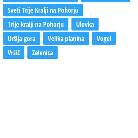
Sveti Trije Kralji na Pohorju
Trije kralji na Pohorju
Ulovka
Uršlja gora
Velika planina
Vogel
Vršič
Zelenica