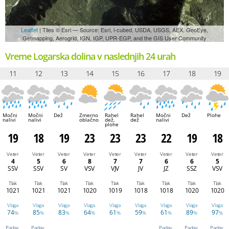
Leaflet
| Tiles © Esri — Source: Esri, i-cubed, USDA, USGS, AEX, GeoEye,
Getmapping, Aerogrid, IGN, IGP, UPR-EGP, and the GIS User Community
Vreme Logarska dolina v naslednjih 24 urah
11
12
13
14
15
16
17
18
19
Močni
Močni
Dež
Zmerno
Rahel
Rahel
Močni
Dež
Plohe
nalivi
nalivi
oblačno
dež,
dež
nalivi
plohe
19
18
19
23
23
23
22
19
18
Veter
Veter
Veter
Veter
Veter
Veter
Veter
Veter
Veter
4
5
6
8
7
7
6
6
5
SSV
SSV
SV
VSV
VJV
JV
JZ
SSZ
VSV
Tlak
Tlak
Tlak
Tlak
Tlak
Tlak
Tlak
Tlak
Tlak
1021
1021
1021
1020
1019
1018
1018
1020
1020
Vlaga
Vlaga
Vlaga
Vlaga
Vlaga
Vlaga
Vlaga
Vlaga
Vlaga
74
85
83
64
61
59
61
89
97
%
%
%
%
%
%
%
%
%
Padav.
Padav.
Padav.
Padav.
Padav.