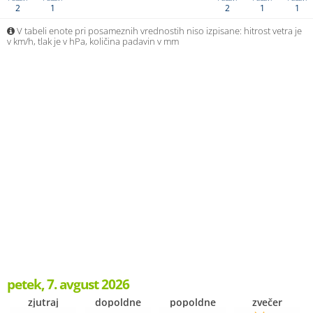
2
1
2
1
1
V tabeli enote pri posameznih vrednostih niso izpisane: hitrost vetra je
v km/h, tlak je v hPa, količina padavin v mm
petek, 7. avgust 2026
zjutraj
dopoldne
popoldne
zvečer