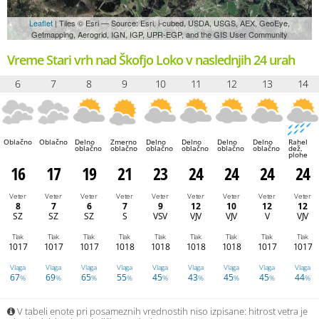
Leaflet
| Tiles © Esri — Source: Esri, i-cubed, USDA, USGS, AEX, GeoEye,
Getmapping, Aerogrid, IGN, IGP, UPR-EGP, and the GIS User Community
Vreme Stari vrh nad Škofjo Loko v naslednjih 24 urah
6
7
8
9
10
11
12
13
14
Oblačno
Oblačno
Delno
Zmerno
Delno
Delno
Delno
Delno
Rahel
oblačno
oblačno
oblačno
oblačno
oblačno
oblačno
dež,
plohe
16
17
19
21
23
24
24
24
24
Veter
Veter
Veter
Veter
Veter
Veter
Veter
Veter
Veter
8
7
6
7
9
12
10
12
12
SZ
SZ
SZ
S
VSV
VJV
VJV
V
VJV
Tlak
Tlak
Tlak
Tlak
Tlak
Tlak
Tlak
Tlak
Tlak
1017
1017
1017
1018
1018
1018
1018
1017
1017
Vlaga
Vlaga
Vlaga
Vlaga
Vlaga
Vlaga
Vlaga
Vlaga
Vlaga
67
69
65
55
45
43
45
45
44
%
%
%
%
%
%
%
%
%
V tabeli enote pri posameznih vrednostih niso izpisane: hitrost vetra je