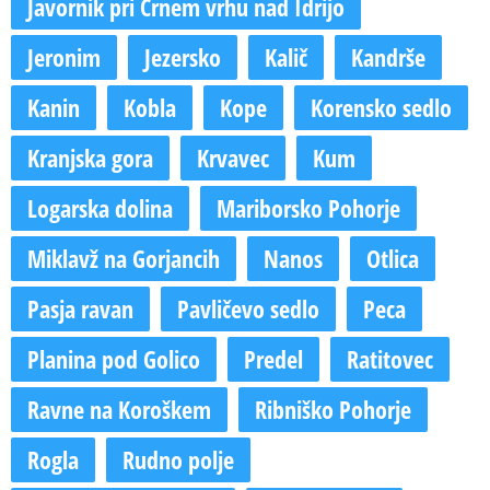
Javornik pri Črnem vrhu nad Idrijo
Jeronim
Jezersko
Kalič
Kandrše
Kanin
Kobla
Kope
Korensko sedlo
Kranjska gora
Krvavec
Kum
Logarska dolina
Mariborsko Pohorje
Miklavž na Gorjancih
Nanos
Otlica
Pasja ravan
Pavličevo sedlo
Peca
Planina pod Golico
Predel
Ratitovec
Ravne na Koroškem
Ribniško Pohorje
Rogla
Rudno polje