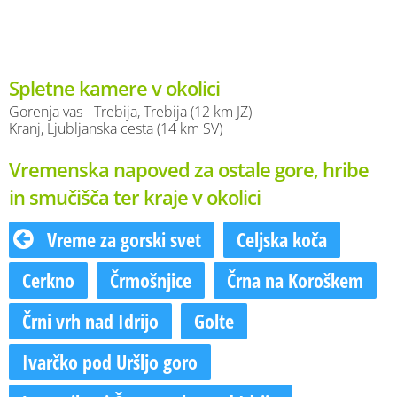
Spletne kamere v okolici
Gorenja vas - Trebija, Trebija (12 km JZ)
Kranj, Ljubljanska cesta (14 km SV)
Vremenska napoved za ostale gore, hribe
in smučišča ter kraje v okolici
Vreme za gorski svet
Celjska koča
Cerkno
Črmošnjice
Črna na Koroškem
Črni vrh nad Idrijo
Golte
Ivarčko pod Uršljo goro