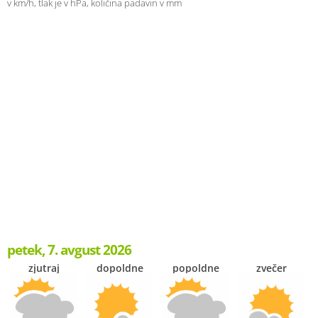
v km/h, tlak je v hPa, količina padavin v mm
petek, 7. avgust 2026
zjutraj
dopoldne
popoldne
zvečer