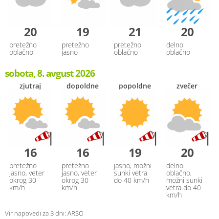
20
19
21
20
pretežno
pretežno
pretežno
delno
oblačno
jasno
oblačno
oblačno
sobota, 8. avgust 2026
zjutraj
dopoldne
popoldne
zvečer
16
16
19
20
pretežno
pretežno
jasno, možni
delno
jasno, veter
jasno, veter
sunki vetra
oblačno,
okrog 30
okrog 30
do 40 km/h
možni sunki
km/h
km/h
vetra do 40
km/h
Vir napovedi za 3 dni:
ARSO