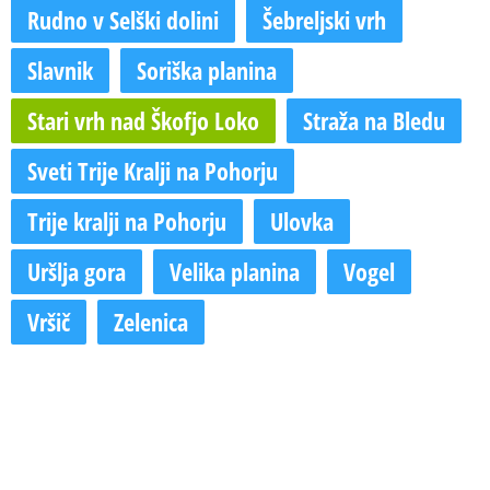
Rudno v Selški dolini
Šebreljski vrh
Slavnik
Soriška planina
Stari vrh nad Škofjo Loko
Straža na Bledu
Sveti Trije Kralji na Pohorju
Trije kralji na Pohorju
Ulovka
Uršlja gora
Velika planina
Vogel
Vršič
Zelenica