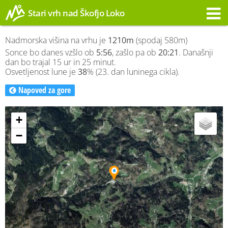
Stari vrh nad Škofjo Loko
Opozorilo
Nadmorska višina na vrhu je
1210m
(spodaj 580m)
Sonce bo danes vzšlo ob
5:56
, zašlo pa ob
20:21
. Današnji
dan bo trajal 15 ur in 25 minut.
Osvetljenost lune je
38
% (23. dan luninega cikla).
Napoved za gore
+
−