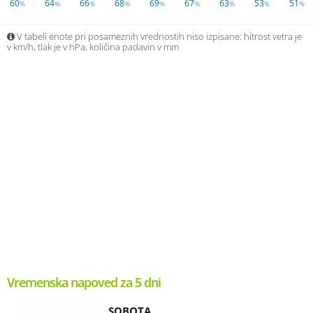
60
64
66
68
69
67
63
53
51
%
%
%
%
%
%
%
%
%
V tabeli enote pri posameznih vrednostih niso izpisane: hitrost vetra je
v km/h, tlak je v hPa, količina padavin v mm
Vremenska napoved za 5 dni
SOBOTA