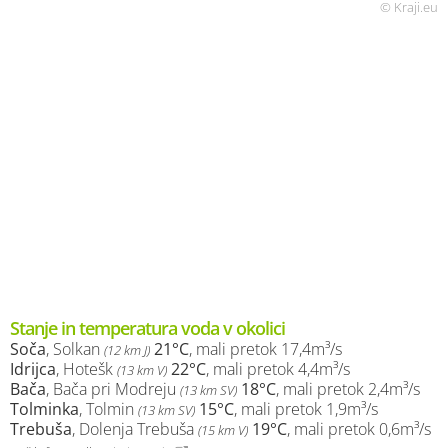
© Kraji.eu
Stanje in temperatura voda v okolici
Soča
, Solkan
21°C
, mali pretok 17,4m³/s
(12 km J)
Idrijca
, Hotešk
22°C
, mali pretok 4,4m³/s
(13 km V)
Bača
, Bača pri Modreju
18°C
, mali pretok 2,4m³/s
(13 km SV)
Tolminka
, Tolmin
15°C
, mali pretok 1,9m³/s
(13 km SV)
Trebuša
, Dolenja Trebuša
19°C
, mali pretok 0,6m³/s
(15 km V)