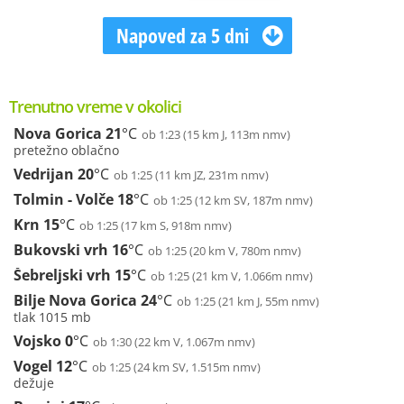
Napoved za 5 dni
Trenutno vreme v okolici
Nova Gorica
21
°C
ob 1:23 (15 km J, 113m nmv)
pretežno oblačno
Vedrijan
20
°C
ob 1:25 (11 km JZ, 231m nmv)
Tolmin - Volče
18
°C
ob 1:25 (12 km SV, 187m nmv)
Krn
15
°C
ob 1:25 (17 km S, 918m nmv)
Bukovski vrh
16
°C
ob 1:25 (20 km V, 780m nmv)
Šebreljski vrh
15
°C
ob 1:25 (21 km V, 1.066m nmv)
Bilje Nova Gorica
24
°C
ob 1:25 (21 km J, 55m nmv)
tlak 1015 mb
Vojsko
0
°C
ob 1:30 (22 km V, 1.067m nmv)
Vogel
12
°C
ob 1:25 (24 km SV, 1.515m nmv)
dežuje