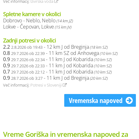
Več informacij:
Izvirska voda
Spletne kamere v okolici
Dobrovo - Neblo, Neblo
(14 km JZ)
Lokve - Čepovan, Lokve
(15 km JV)
Zadnji potresi v okolici
2.2
- 12 km J od Breginja
2.8.2026 ob 19:43
(18 km SZ)
0.8
- 11 km SZ od Anhovega
29.7.2026 ob 22:39
(10 km SZ)
0.9
- 11 km J od Kobarida
29.7.2026 ob 22:34
(10 km SZ)
0.9
- 11 km J od Kobarida
29.7.2026 ob 22:33
(10 km SZ)
0.7
- 11 km J od Kobarida
29.7.2026 ob 22:12
(10 km SZ)
0.9
- 11 km J od Breginja
28.7.2026 ob 3:27
(20 km SZ)
Več informacij:
Potresi v Sloveniji
Vremenska napoved
Vreme Goriška in vremenska napoved za