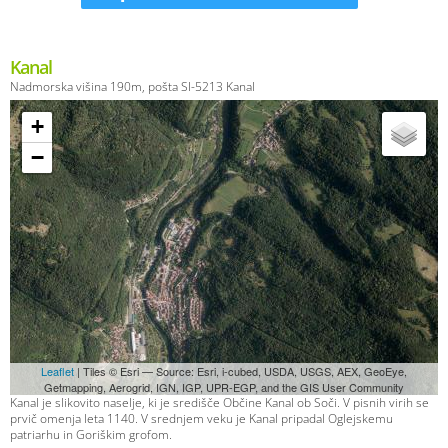
Kanal
Nadmorska višina 190m, pošta SI-5213 Kanal
+
−
Leaflet
| Tiles © Esri — Source: Esri, i-cubed, USDA, USGS, AEX, GeoEye,
Getmapping, Aerogrid, IGN, IGP, UPR-EGP, and the GIS User Community
Kanal je slikovito naselje, ki je središče Občine Kanal ob Soči. V pisnih virih se
prvič omenja leta 1140. V srednjem veku je Kanal pripadal Oglejskemu
patriarhu in Goriškim grofom.