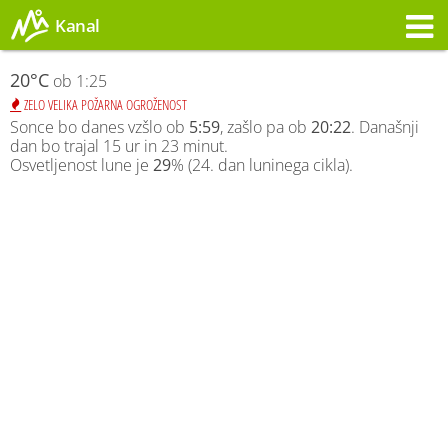
Kanal
Opozorilo
20°C
ob 1:25
ZELO VELIKA POŽARNA OGROŽENOST
Sonce bo danes vzšlo ob
5:59
, zašlo pa ob
20:22
. Današnji
dan bo trajal 15 ur in 23 minut.
Osvetljenost lune je
29
% (24. dan luninega cikla).