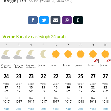
Breginj
17
°C
ob 1:25 (25 km SZ, 546m nmv)
Vreme Kanal v naslednjih 24 urah
2
3
4
5
6
7
8
9
10
Zmerno
Zmerno
Zmerno
Jasno
Jasno
Jasno
Jasno
Jasno
Jasno
oblačno
oblačno
oblačno
24
23
23
22
22
23
25
27
27
Veter
Veter
Veter
Veter
Veter
Veter
Veter
Veter
Veter
17
15
15
15
15
16
17
22
22
SV
SV
SV
SV
SV
SV
SV
VSV
VSV
Tlak
Tlak
Tlak
Tlak
Tlak
Tlak
Tlak
Tlak
Tlak
1017
1017
1017
1017
1017
1017
1018
1018
1018
Vlaga
Vlaga
Vlaga
Vlaga
Vlaga
Vlaga
Vlaga
Vlaga
Vlaga