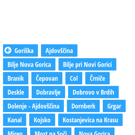
Goriška
Ajdovščina
Bilje Nova Gorica
Bilje pri Novi Gorici
Branik
Čepovan
Col
Črniče
Deskle
Dobravlje
Dobrovo v Brdih
Dolenje - Ajdovščina
Dornberk
Grgar
Kanal
Kojsko
Kostanjevica na Krasu
Miren
Most na Soči
Nova Gorica