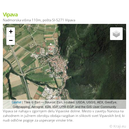
Vipava
Nadmorska višina 110m, pošta SI-5271 Vipava
+
−
Leaflet
| Tiles © Esri — Source: Esri, i-cubed, USDA, USGS, AEX, GeoEye,
Getmapping, Aerogrid, IGN, IGP, UPR-EGP, and the GIS User Community
Vipava se nahaja v zgornjem delu Vipavske doline. Mesto v zavetju Nanosa na
zahodnem in južnem obrobju obdaja razgiban in slikoviti svet Vipavskih brd, ki
nudi odlične pogoje za uspevanje vinske trte.
© Kraji.eu