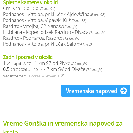
Spletne kamere v okolici
Črni Vrh - Col, Col
(5 km SV)
Podnanos - Vrtojba, priključek Ajdovščina
(6 km SZ)
Podnanos - Vrtojba, Vipavski Križ
(9 km SZ)
Razdrto - Vrtojba, CP Nanos
(12 km JV)
Ljubljana - Koper, odsek Razdrto - Divača
(12 km JV)
Razdrto - Podnanos, Razdrto
(13 km JV)
Podnanos - Vrtojba, priključek Selo
(14 km Z)
Zadnji potresi v okolici
1
- 1 km SZ od Pivke
včeraj ob 8:27
(25 km JV)
0.5
- 7 km SV od Divače
29.7.2026 ob 20:44
(16 km JV)
Več informacij:
Potresi v Sloveniji
Vremenska napoved
Vreme Goriška in vremenska napoved za
kraje