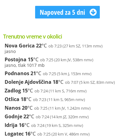
Napoved za 5 dni
Trenutno vreme v okolici
Nova Gorica
22
°C
ob 7:23 (27 km SZ, 113m nmv)
jasno
Postojna
15
°C
ob 7:25 (20 km JV, 538m nmv)
jasno, tlak 1017 mb
Podnanos
21
°C
ob 7:25 (5 km J, 153m nmv)
Dolenje Ajdovščina
18
°C
ob 7:07 (5 km SZ, 83m nmv)
Zadlog
15
°C
ob 7:24 (11 km S, 716m nmv)
Otlica
18
°C
ob 7:23 (11 km S, 965m nmv)
Nanos
20
°C
ob 7:25 (11 km JV, 1.242m nmv)
Godnje
22
°C
ob 7:24 (14 km JZ, 320m nmv)
Idrija
16
°C
ob 7:24 (19 km S, 325m nmv)
Logatec
16
°C
ob 7:25 (20 km V, 486m nmv)