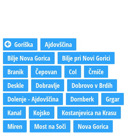
Goriška
Ajdovščina
Bilje Nova Gorica
Bilje pri Novi Gorici
Branik
Čepovan
Col
Črniče
Deskle
Dobravlje
Dobrovo v Brdih
Dolenje - Ajdovščina
Dornberk
Grgar
Kanal
Kojsko
Kostanjevica na Krasu
Miren
Most na Soči
Nova Gorica