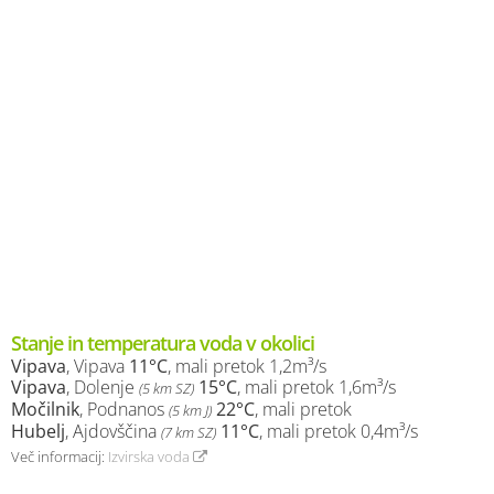
Stanje in temperatura voda v okolici
Vipava
, Vipava
11°C
, mali pretok 1,2m³/s
Vipava
, Dolenje
15°C
, mali pretok 1,6m³/s
(5 km SZ)
Močilnik
, Podnanos
22°C
, mali pretok
(5 km J)
Hubelj
, Ajdovščina
11°C
, mali pretok 0,4m³/s
(7 km SZ)
Več informacij:
Izvirska voda