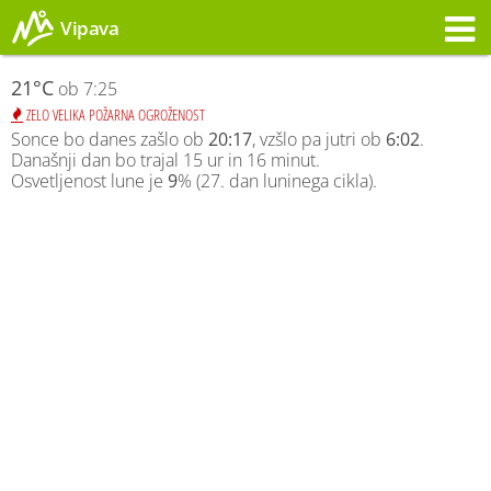
Vipava
Opozorilo
21°C
ob 7:25
ZELO VELIKA POŽARNA OGROŽENOST
Sonce bo danes zašlo ob
20:17
, vzšlo pa jutri ob
6:02
.
Današnji dan bo trajal 15 ur in 16 minut.
Osvetljenost lune je
9
% (27. dan luninega cikla).