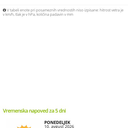
V tabeli enote pri posameznih vrednostih niso izpisane: hitrost vetra je
v km/h, tlak je v hPa, količina padavin v mm
Vremenska napoved za 5 dni
PONEDELJEK
10. avgust 2026