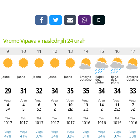
Vreme Vipava v naslednjih 24 urah
9
10
11
12
13
14
15
16
17
Jasno
Jasno
Jasno
Jasno
Jasno
Zmerno
Rahel
Rahel
Zmerno
oblačno
dež,
dež,
oblačno
plohe
plohe
29
31
32
34
35
35
34
34
33
Veter
Veter
Veter
Veter
Veter
Veter
Veter
Veter
Veter
4
4
6
9
10
13
14
11
7
SV
S
SZ
Z
ZJZ
ZJZ
Z
ZSZ
SZ
Tlak
Tlak
Tlak
Tlak
Tlak
Tlak
Tlak
Tlak
Tlak
1017
1017
1017
1017
1017
1016
1016
1016
1016
Vlaga
Vlaga
Vlaga
Vlaga
Vlaga
Vlaga
Vlaga
Vlaga
Vlaga
47
41
37
34
32
31
34
37
38
%
%
%
%
%
%
%
%
%