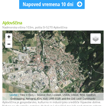
Napoved vremena 10 dni
Ajdovščina
Nadmorska višina 103m, pošta SI-5270 Ajdovščina
+
−
Leaflet
| Tiles © Esri — Source: Esri, i-cubed, USDA, USGS, AEX, GeoEye,
Getmapping, Aerogrid, IGN, IGP, UPR-EGP, and the GIS User Community
Ajdovščina je gospodarsko, kulturno in industrijsko središče Vipavske doline.
Nahaja se ob sotočju potokov Hubelj in Lokavšček ter leži pod strmim robom