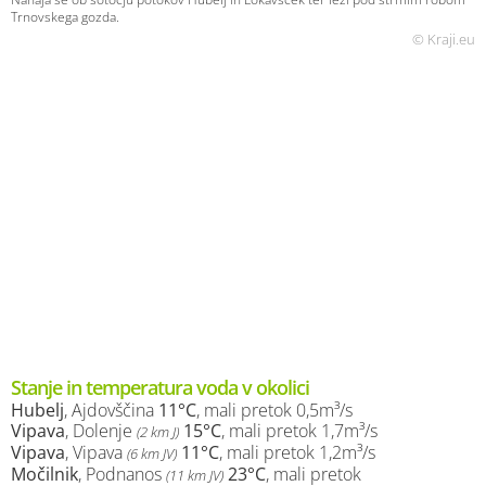
Trnovskega gozda.
© Kraji.eu
Stanje in temperatura voda v okolici
Hubelj
, Ajdovščina
11°C
, mali pretok 0,5m³/s
Vipava
, Dolenje
15°C
, mali pretok 1,7m³/s
(2 km J)
Vipava
, Vipava
11°C
, mali pretok 1,2m³/s
(6 km JV)
Močilnik
, Podnanos
23°C
, mali pretok
(11 km JV)