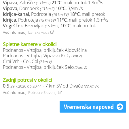
Vipava
, Zalošče
21°C
, mali pretok 1,8m³/s
(13 km Z)
Vipava
, Dornberk
10°C
, 3,9m³/s
(13 km Z)
Idrijca-kanal
, Podroteja
18°C
, mali pretok
(15 km SV)
Idrijca
, Podroteja
11°C
, mali pretok 1,6m³/s
(15 km SV)
Vogršček
, Bezovljak
10°C
, mali pretok
(15 km Z)
Več informacij:
Izvirska voda
Spletne kamere v okolici
Podnanos - Vrtojba, priključek Ajdovščina
Podnanos - Vrtojba, Vipavski Križ
(3 km Z)
Črni Vrh - Col, Col
(7 km V)
Podnanos - Vrtojba, priključek Selo
(9 km Z)
Zadnji potresi v okolici
0.5
- 7 km SV od Divače
29.7.2026 ob 20:44
(22 km JV)
Več informacij:
Potresi v Sloveniji
Vremenska napoved