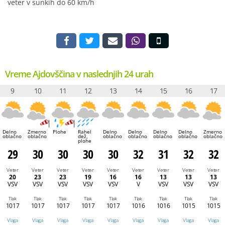
veter v sunkih do 60 km/h
Vreme Ajdovščina v naslednjih 24 urah
9
10
11
12
13
14
15
16
17
Delno
Zmerno
Plohe
Rahel
Delno
Delno
Delno
Delno
Zmerno
oblačno
oblačno
dež,
oblačno
oblačno
oblačno
oblačno
oblačno
plohe
29
30
30
30
30
32
31
32
32
Veter
Veter
Veter
Veter
Veter
Veter
Veter
Veter
Veter
20
23
23
19
16
16
13
13
13
VSV
VSV
VSV
VSV
VSV
V
VSV
VSV
VSV
Tlak
Tlak
Tlak
Tlak
Tlak
Tlak
Tlak
Tlak
Tlak
1017
1017
1017
1017
1017
1016
1016
1015
1015
Vlaga
Vlaga
Vlaga
Vlaga
Vlaga
Vlaga
Vlaga
Vlaga
Vlaga