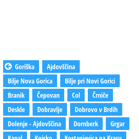
Goriška
Ajdovščina
Bilje Nova Gorica
Bilje pri Novi Gorici
Branik
Čepovan
Col
Črniče
Deskle
Dobravlje
Dobrovo v Brdih
Dolenje - Ajdovščina
Dornberk
Grgar
Kanal
Kojsko
Kostanjevica na Krasu