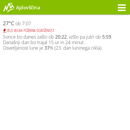
Ajdovščina
Opozorilo
27°C
ob 7:07
ZELO VELIKA POŽARNA OGROŽENOST
Sonce bo danes zašlo ob
20:22
, vzšlo pa jutri ob
5:59
.
Današnji dan bo trajal 15 ur in 24 minut.
Osvetljenost lune je
37
% (23. dan luninega cikla).