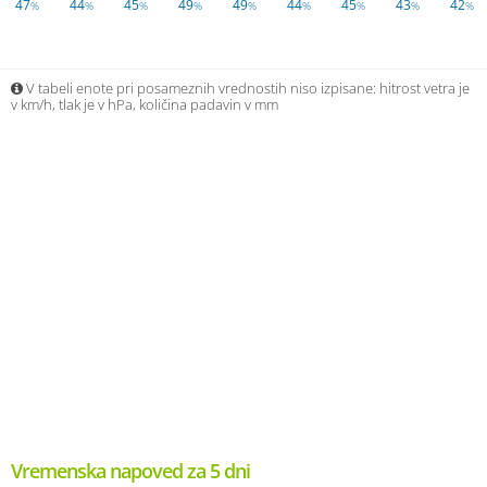
47
44
45
49
49
44
45
43
42
%
%
%
%
%
%
%
%
%
V tabeli enote pri posameznih vrednostih niso izpisane: hitrost vetra je
v km/h, tlak je v hPa, količina padavin v mm
Vremenska napoved za 5 dni