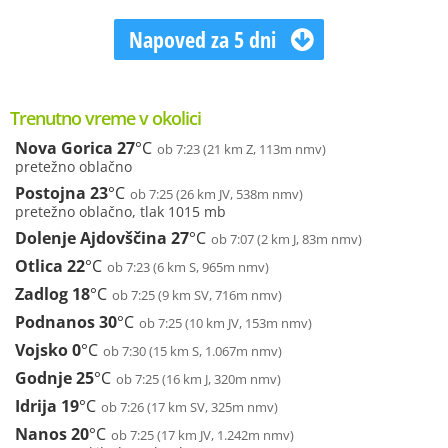
Napoved za 5 dni
Trenutno vreme v okolici
Nova Gorica
27
°C
ob 7:23 (21 km Z, 113m nmv)
pretežno oblačno
Postojna
23
°C
ob 7:25 (26 km JV, 538m nmv)
pretežno oblačno, tlak 1015 mb
Dolenje Ajdovščina
27
°C
ob 7:07 (2 km J, 83m nmv)
Otlica
22
°C
ob 7:23 (6 km S, 965m nmv)
Zadlog
18
°C
ob 7:25 (9 km SV, 716m nmv)
Podnanos
30
°C
ob 7:25 (10 km JV, 153m nmv)
Vojsko
0
°C
ob 7:30 (15 km S, 1.067m nmv)
Godnje
25
°C
ob 7:25 (16 km J, 320m nmv)
Idrija
19
°C
ob 7:26 (17 km SV, 325m nmv)
Nanos
20
°C
ob 7:25 (17 km JV, 1.242m nmv)