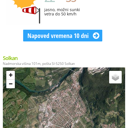
jasno, možni sunki
vetra do 50 km/h
Napoved vremena 10 dni
Solkan
Nadmorska višina 101m, pošta SI-5250 Solkan
+
−