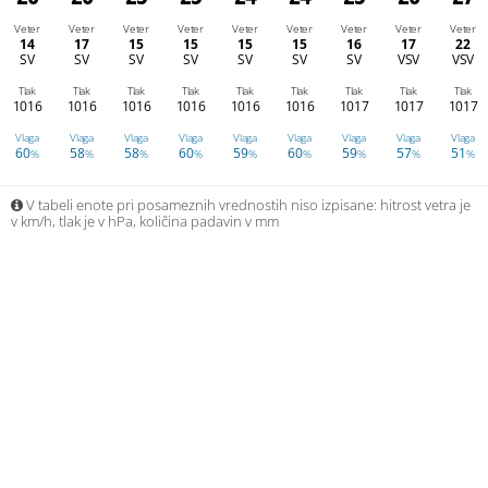
Veter
Veter
Veter
Veter
Veter
Veter
Veter
Veter
Veter
14
17
15
15
15
15
16
17
22
SV
SV
SV
SV
SV
SV
SV
VSV
VSV
Tlak
Tlak
Tlak
Tlak
Tlak
Tlak
Tlak
Tlak
Tlak
1016
1016
1016
1016
1016
1016
1017
1017
1017
Vlaga
Vlaga
Vlaga
Vlaga
Vlaga
Vlaga
Vlaga
Vlaga
Vlaga
60
58
58
60
59
60
59
57
51
%
%
%
%
%
%
%
%
%
V tabeli enote pri posameznih vrednostih niso izpisane: hitrost vetra je
v km/h, tlak je v hPa, količina padavin v mm