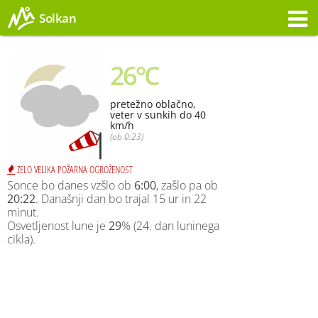
Solkan
Opozorilo
26°C
pretežno oblačno,
veter v sunkih do 40
km/h
(ob 0:23)
ZELO VELIKA POŽARNA OGROŽENOST
Sonce bo danes vzšlo ob
6:00
, zašlo pa ob
20:22
. Današnji dan bo trajal 15 ur in 22
minut.
Osvetljenost lune je
29
% (24. dan luninega
cikla).