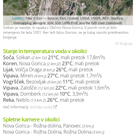
Leaflet
| Tiles © Esri — Source: Esri, i-cubed, USDA, USGS, AEX, GeoEye,
Getmapping, Aerogrid, IGN, IGP, UPR-EGP, and the GIS User Community
Solkan je naselje, ki spada v Občino Nova Gorica. V pisnih virih je bilo
omenjeno že leta 1001. Ker leži blizu Gorice, se je tukaj razvilo predmestno
življenje.
© Kraji.eu
Stanje in temperatura voda v okolici
Soča
, Solkan
21°C
, mali pretok 17,8m³/s
(2 km SV)
Koren
, Nova Gorica
23°C
, mali pretok
(2 km JZ)
Lijak
, Volčja Draga
26°C
, mali pretok
(8 km J)
Vipava
, Miren
27°C
, mali pretok 1,7m³/s
(9 km J)
Vogršček
, Bezovljak
11°C
, mali pretok
(9 km JV)
Vipava
, Zalošče
22°C
, mali pretok 1,6m³/s
(12 km JV)
Vipava
, Dornberk
10°C
, 3,9m³/s
(12 km JV)
Reka
, Neblo
26°C
, mali pretok
(13 km Z)
Več informacij:
Izvirska voda
Spletne kamere v okolici
Nova Gorica - Rožna dolina, Panovec
(3 km J)
Nova Gorica - Rožna Dolina, Rožna Dolina
(3 km J)