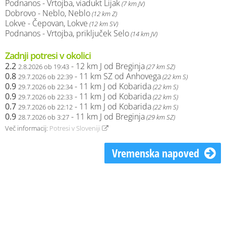
Podnanos - Vrtojba, viadukt Lijak
(7 km JV)
Dobrovo - Neblo, Neblo
(12 km Z)
Lokve - Čepovan, Lokve
(12 km SV)
Podnanos - Vrtojba, priključek Selo
(14 km JV)
Zadnji potresi v okolici
2.2
- 12 km J od Breginja
2.8.2026 ob 19:43
(27 km SZ)
0.8
- 11 km SZ od Anhovega
29.7.2026 ob 22:39
(22 km S)
0.9
- 11 km J od Kobarida
29.7.2026 ob 22:34
(22 km S)
0.9
- 11 km J od Kobarida
29.7.2026 ob 22:33
(22 km S)
0.7
- 11 km J od Kobarida
29.7.2026 ob 22:12
(22 km S)
0.9
- 11 km J od Breginja
28.7.2026 ob 3:27
(29 km SZ)
Več informacij:
Potresi v Sloveniji
Vremenska napoved