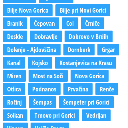
Bilje Nova Gorica
Bilje pri Novi Gorici
Branik
Čepovan
Col
Črniče
Deskle
Dobravlje
Dobrovo v Brdih
Dolenje - Ajdovščina
Dornberk
Grgar
Kanal
Kojsko
Kostanjevica na Krasu
Miren
Most na Soči
Nova Gorica
Otlica
Podnanos
Prvačina
Renče
Ročinj
Šempas
Šempeter pri Gorici
Solkan
Trnovo pri Gorici
Vedrijan