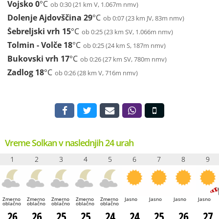
Vojsko
0
°C
ob 0:30 (21 km V, 1.067m nmv)
Dolenje Ajdovščina
29
°C
ob 0:07 (23 km JV, 83m nmv)
Šebreljski vrh
15
°C
ob 0:25 (23 km SV, 1.066m nmv)
Tolmin - Volče
18
°C
ob 0:25 (24 km S, 187m nmv)
Bukovski vrh
17
°C
ob 0:26 (27 km SV, 780m nmv)
Zadlog
18
°C
ob 0:26 (28 km V, 716m nmv)
Vreme Solkan v naslednjih 24 urah
1
2
3
4
5
6
7
8
9
Zmerno
Zmerno
Zmerno
Zmerno
Zmerno
Jasno
Jasno
Jasno
Jasno
oblačno
oblačno
oblačno
oblačno
oblačno
26
26
25
25
24
24
25
26
27