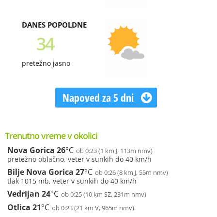
DANES POPOLDNE
34
pretežno jasno
Napoved za 5 dni
Trenutno vreme v okolici
Nova Gorica
26
°C
ob 0:23 (1 km J, 113m nmv)
pretežno oblačno, veter v sunkih do 40 km/h
Bilje Nova Gorica
27
°C
ob 0:26 (8 km J, 55m nmv)
tlak 1015 mb, veter v sunkih do 40 km/h
Vedrijan
24
°C
ob 0:25 (10 km SZ, 231m nmv)
Otlica
21
°C
ob 0:23 (21 km V, 965m nmv)