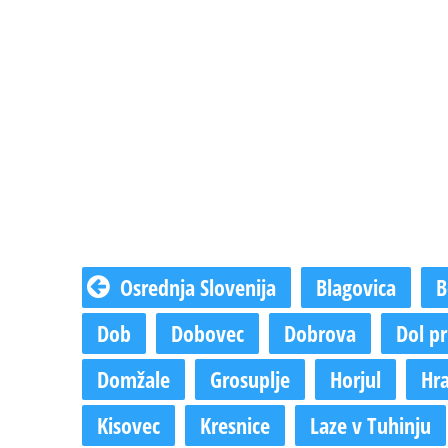
Osrednja Slovenija
Blagovica
B
Dob
Dobovec
Dobrova
Dol pr
Domžale
Grosuplje
Horjul
Hra
Kisovec
Kresnice
Laze v Tuhinju