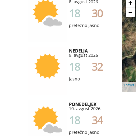
8. avgust 2026
+
18
30
−
pretežno jasno
NEDELJA
9. avgust 2026
18
32
jasno
Leaflet
|
PONEDELJEK
10. avgust 2026
18
34
pretežno jasno