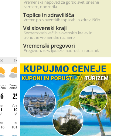
Vremenska napoved za gorski svet, snežne
razmere, opozorila
Toplice in zdravilišča
Vreme po slovenskih toplicah in zdraviliščih
Vsi slovenski kraji
Seznam vseh večjih slovenskih krajev in
trenutne vremenske razmere
Vremenski pregovori
Pregovori, reki, ljudske modrosti in prazniki
18
19
20
21
22
23
0
1
rno
Zmerno
Zmerno
Zmerno
Jasno
Jasno
Jasno
Jasno
ačno
oblačno
oblačno
oblačno
26
25
23
20
20
19
18
18
ter
Veter
Veter
Veter
Veter
Veter
Veter
Veter
11
10
8
7
7
7
7
7
V
V
VSV
SSV
SSV
SSV
SSV
SSV
lak
Tlak
Tlak
Tlak
Tlak
Tlak
Tlak
Tlak
018
1018
1019
1019
1020
1020
1020
1020
aga
Vlaga
Vlaga
Vlaga
Vlaga
Vlaga
Vlaga
Vlaga