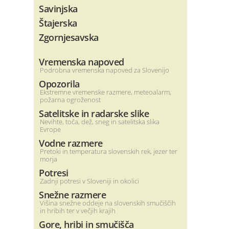
Savinjska
Štajerska
Zgornjesavska
Vremenska napoved
Podrobna vremenska napoved za Slovenijo
Opozorila
Ekstremne vremenske razmere, meteoalarm,
požarna ogroženost
Satelitske in radarske slike
Nevihte, toča, dež, sneg in satelitska slika
Evrope
Vodne razmere
Pretoki in temperatura slovenskih rek, jezer ter
morja
Potresi
Zadnji potresi v Sloveniji in okolici
Snežne razmere
Višina snežne oddeje na slovenskih smučiščih
in hribih ter v večjih krajih
Gore, hribi in smučišča