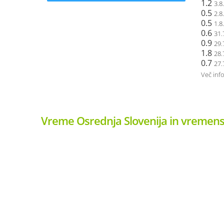
1.2
3.8
0.5
2.8
0.5
1.8
0.6
31.
0.9
29.
1.8
28.
0.7
27.
Več inf
Vreme Osrednja Slovenija in vremens