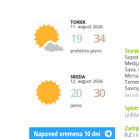
TOREK
11. avgust 2026
19
34
Stanje
pretežno jasno
Sopot
Medij
Sava
,
Mirna
SREDA
12. avgust 2026
Temen
Savinj
20
30
Več inf
jasno
Splet
Ljublj
Zadnji
Napoved vremena 10 dni
0.2
5.8