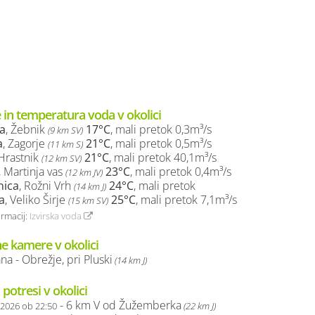
 in temperatura voda v okolici
a
, Žebnik
17°C
, mali pretok 0,3m³/s
(9 km SV)
a
, Zagorje
21°C
, mali pretok 0,5m³/s
(11 km S)
 Hrastnik
21°C
, mali pretok 40,1m³/s
(12 km SV)
, Martinja vas
23°C
, mali pretok 0,4m³/s
(12 km JV)
ica
, Rožni Vrh
24°C
, mali pretok
(14 km J)
a
, Veliko Širje
25°C
, mali pretok 7,1m³/s
(15 km SV)
ormacij:
Izvirska voda
ne kamere v okolici
ana - Obrežje, pri Pluski
(14 km J)
 potresi v okolici
- 6 km V od Žužemberka
.2026 ob 22:50
(22 km J)