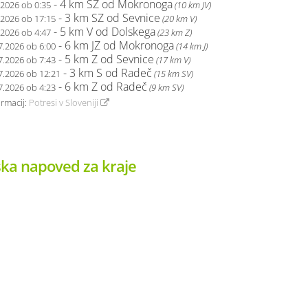
- 4 km SZ od Mokronoga
.2026 ob 0:35
(10 km JV)
- 3 km SZ od Sevnice
.2026 ob 17:15
(20 km V)
- 5 km V od Dolskega
.2026 ob 4:47
(23 km Z)
- 6 km JZ od Mokronoga
7.2026 ob 6:00
(14 km J)
- 5 km Z od Sevnice
7.2026 ob 7:43
(17 km V)
- 3 km S od Radeč
7.2026 ob 12:21
(15 km SV)
- 6 km Z od Radeč
7.2026 ob 4:23
(9 km SV)
ormacij:
Potresi v Sloveniji
ka napoved za kraje