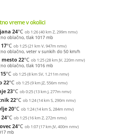
tno vreme v okolici
ljana
24
°C
ob 1:26 (40 km Z, 299m nmv)
žno oblačno, tlak 1017 mb
17
°C
ob 1:25 (21 km V, 947m nmv)
žno oblačno, veter v sunkih do 50 km/h
 mesto
22
°C
ob 1:25 (28 km JV, 220m nmv)
žno oblačno, tlak 1016 mb
15
°C
ob 1:25 (8 km SV, 1.211m nmv)
o
22
°C
ob 1:25 (9 km JZ, 556m nmv)
nje
23
°C
ob 0:25 (13 km J, 277m nmv)
tnik
22
°C
ob 1:24 (14 km S, 290m nmv)
lje
20
°C
ob 1:24 (14 km S, 284m nmv)
24
°C
ob 1:25 (16 km Z, 272m nmv)
ovec
24
°C
ob 1:07 (17 km JV, 400m nmv)
1017 mb