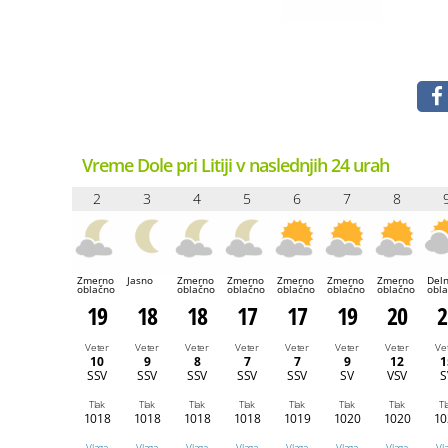
Vreme Dole pri Litiji v naslednjih 24 urah
2
3
4
5
6
7
8
Zmerno
Jasno
Zmerno
Zmerno
Zmerno
Zmerno
Zmerno
Del
oblačno
oblačno
oblačno
oblačno
oblačno
oblačno
obl
19
18
18
17
17
19
20
2
Veter
Veter
Veter
Veter
Veter
Veter
Veter
Ve
10
9
8
7
7
9
12
1
SSV
SSV
SSV
SSV
SSV
SV
VSV
S
Tlak
Tlak
Tlak
Tlak
Tlak
Tlak
Tlak
Tl
1018
1018
1018
1018
1019
1020
1020
10
Vlaga
Vlaga
Vlaga
Vlaga
Vlaga
Vlaga
Vlaga
Vl