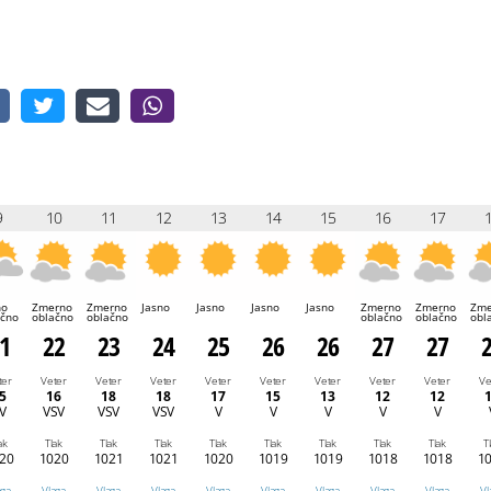
9
10
11
12
13
14
15
16
17
no
Zmerno
Zmerno
Jasno
Jasno
Jasno
Jasno
Zmerno
Zmerno
Zme
ačno
oblačno
oblačno
oblačno
oblačno
obl
1
22
23
24
25
26
26
27
27
ter
Veter
Veter
Veter
Veter
Veter
Veter
Veter
Veter
Ve
5
16
18
18
17
15
13
12
12
V
VSV
VSV
VSV
V
V
V
V
V
ak
Tlak
Tlak
Tlak
Tlak
Tlak
Tlak
Tlak
Tlak
T
20
1020
1021
1021
1020
1019
1019
1018
1018
1
aga
Vlaga
Vlaga
Vlaga
Vlaga
Vlaga
Vlaga
Vlaga
Vlaga
Vl