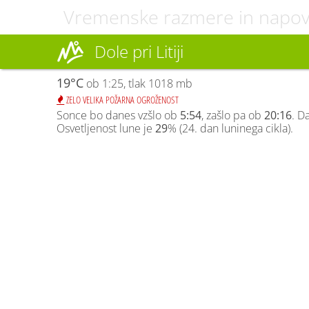
Vremenske razmere in napo
Dole pri Litiji
19°C
ob 1:25, tlak 1018 mb
ZELO VELIKA POŽARNA OGROŽENOST
Sonce bo danes vzšlo ob
5:54
, zašlo pa ob
20:16
. D
Osvetljenost lune je
29
% (24. dan luninega cikla).