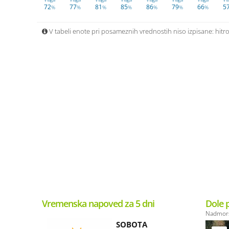
72
77
81
85
86
79
66
5
%
%
%
%
%
%
%
V tabeli enote pri posameznih vrednostih niso izpisane: hitros
Vremenska napoved za 5 dni
Dole pr
Nadmorsk
SOBOTA