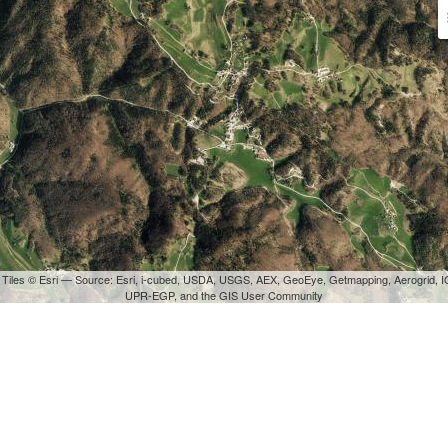
 Tiles © Esri — Source: Esri, i-cubed, USDA, USGS, AEX, GeoEye, Getmapping, Aerogrid, I
UPR-EGP, and the GIS User Community