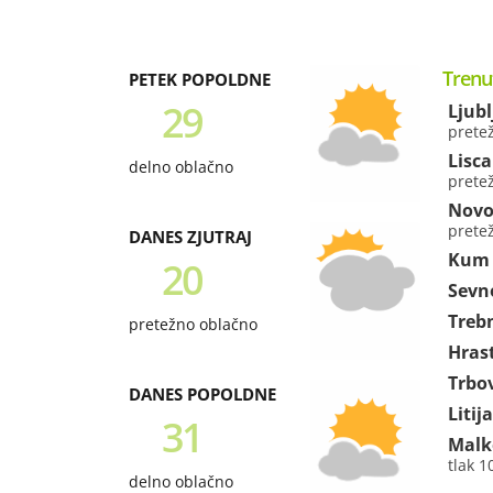
Trenu
PETEK POPOLDNE
29
Ljub
prete
Lisca
delno oblačno
prete
Novo
prete
DANES ZJUTRAJ
Kum
20
Sevn
Treb
pretežno oblačno
Hras
Trbov
DANES POPOLDNE
Litija
31
Malk
tlak 
delno oblačno