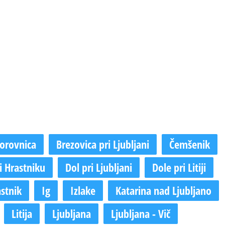
orovnica
Brezovica pri Ljubljani
Čemšenik
i Hrastniku
Dol pri Ljubljani
Dole pri Litiji
stnik
Ig
Izlake
Katarina nad Ljubljano
Litija
Ljubljana
Ljubljana - Vič