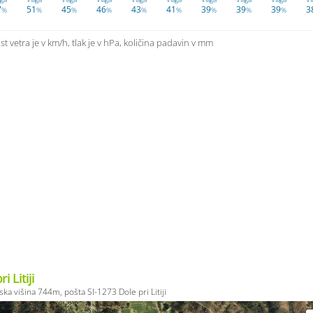
7
51
45
46
43
41
39
39
39
3
%
%
%
%
%
%
%
%
%
t vetra je v km/h, tlak je v hPa, količina padavin v mm
i Litiji
a višina 744m, pošta SI-1273 Dole pri Litiji