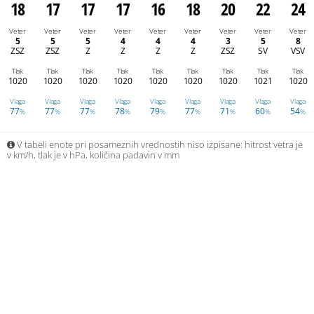
18
17
17
17
16
18
20
22
24
Veter
Veter
Veter
Veter
Veter
Veter
Veter
Veter
Veter
5
5
5
4
4
4
3
5
8
ZSZ
ZSZ
Z
Z
Z
Z
ZSZ
SV
VSV
Tlak
Tlak
Tlak
Tlak
Tlak
Tlak
Tlak
Tlak
Tlak
1020
1020
1020
1020
1020
1020
1020
1021
1020
Vlaga
Vlaga
Vlaga
Vlaga
Vlaga
Vlaga
Vlaga
Vlaga
Vlaga
77
77
77
78
79
77
71
60
54
%
%
%
%
%
%
%
%
%
V tabeli enote pri posameznih vrednostih niso izpisane: hitrost vetra je
v km/h, tlak je v hPa, količina padavin v mm