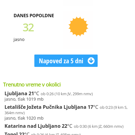
DANES POPOLDNE
32
jasno
Napoved za 5 dni
Trenutno vreme v okolici
Ljubljana
21
°C
ob 0:26 (10 km JV, 299m nmv)
jasno, tlak 1019 mb
Letališče Jožeta Pučnika Ljubljana
17
°C
ob 0:23 (9 km S,
364m nmv)
jasno, tlak 1020 mb
Katarina nad Ljubljano
22
°C
ob 0:30 (6 km JZ, 660m nmv)
Topol
22
°C
ob 0:26 (6 km JZ, 695m nmv)