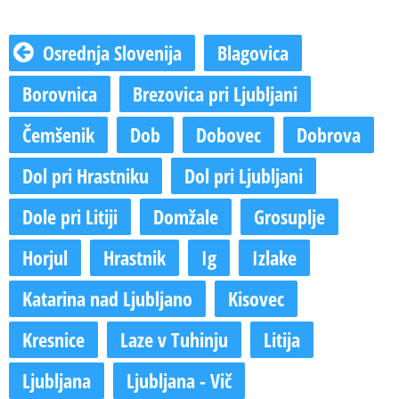
Osrednja Slovenija
Blagovica
Borovnica
Brezovica pri Ljubljani
Čemšenik
Dob
Dobovec
Dobrova
Dol pri Hrastniku
Dol pri Ljubljani
Dole pri Litiji
Domžale
Grosuplje
Horjul
Hrastnik
Ig
Izlake
Katarina nad Ljubljano
Kisovec
Kresnice
Laze v Tuhinju
Litija
Ljubljana
Ljubljana - Vič