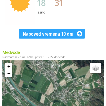
18
31
jasno
Napoved vremena 10 dni
Medvode
Nadmorska višina 329m, pošta SI-1215 Medvode
+
−