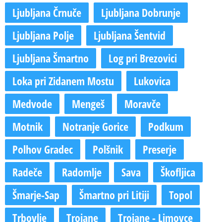
Ljubljana Črnuče
Ljubljana Dobrunje
Ljubljana Polje
Ljubljana Šentvid
Ljubljana Šmartno
Log pri Brezovici
Loka pri Zidanem Mostu
Lukovica
Medvode
Mengeš
Moravče
Motnik
Notranje Gorice
Podkum
Polhov Gradec
Polšnik
Preserje
Radeče
Radomlje
Sava
Škofljica
Šmarje-Sap
Šmartno pri Litiji
Topol
Trbovlje
Trojane
Trojane - Limovce