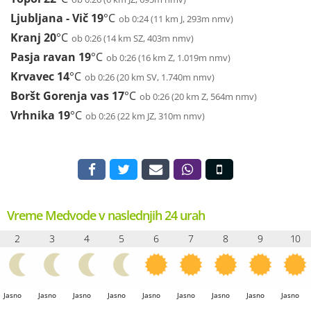
Ljubljana - Vič
19
°C
ob 0:24 (11 km J, 293m nmv)
Kranj
20
°C
ob 0:26 (14 km SZ, 403m nmv)
Pasja ravan
19
°C
ob 0:26 (16 km Z, 1.019m nmv)
Krvavec
14
°C
ob 0:26 (20 km SV, 1.740m nmv)
Boršt Gorenja vas
17
°C
ob 0:26 (20 km Z, 564m nmv)
Vrhnika
19
°C
ob 0:26 (22 km JZ, 310m nmv)
Vreme Medvode v naslednjih 24 urah
2
3
4
5
6
7
8
9
10
Jasno
Jasno
Jasno
Jasno
Jasno
Jasno
Jasno
Jasno
Jasno