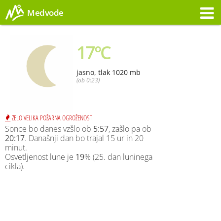
Medvode
Opozorilo
17°C
jasno, tlak 1020 mb
(ob 0:23)
ZELO VELIKA POŽARNA OGROŽENOST
Sonce bo danes vzšlo ob
5:57
, zašlo pa ob
20:17
. Današnji dan bo trajal 15 ur in 20
minut.
Osvetljenost lune je
19
% (25. dan luninega
cikla).