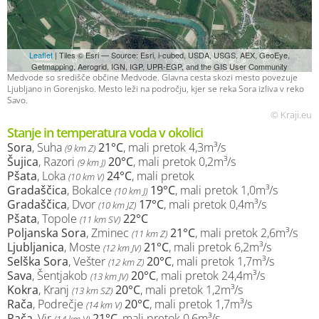
Leaflet
| Tiles © Esri — Source: Esri, i-cubed, USDA, USGS, AEX, GeoEye,
Getmapping, Aerogrid, IGN, IGP, UPR-EGP, and the GIS User Community
Medvode so središče občine Medvode. Glavna cesta skozi mesto povezuje
Ljubljano in Gorenjsko. Mesto leži na področju, kjer se reka Sora izliva v reko
Savo.
© Kraji.eu
Stanje in temperatura voda v okolici
Sora
, Suha
21°C
, mali pretok 4,3m³/s
(9 km Z)
Šujica
, Razori
20°C
, mali pretok 0,2m³/s
(9 km J)
Pšata
, Loka
24°C
, mali pretok
(10 km V)
Gradaščica
, Bokalce
19°C
, mali pretok 1,0m³/s
(10 km J)
Gradaščica
, Dvor
17°C
, mali pretok 0,4m³/s
(10 km JZ)
Pšata
, Topole
22°C
(11 km SV)
Poljanska Sora
, Zminec
21°C
, mali pretok 2,6m³/s
(11 km Z)
Ljubljanica
, Moste
21°C
, mali pretok 6,2m³/s
(12 km JV)
Selška Sora
, Vešter
20°C
, mali pretok 1,7m³/s
(12 km Z)
Sava
, Šentjakob
20°C
, mali pretok 24,4m³/s
(13 km JV)
Kokra
, Kranj
20°C
, mali pretok 1,2m³/s
(13 km SZ)
Rača
, Podrečje
20°C
, mali pretok 1,7m³/s
(14 km V)
Rača
, Vir
21°C
, mali pretok 0,6m³/s