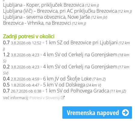
Ljubljana - Koper, priključek Brezovica
(12 km J)
Ljubljana (Vič) – Brezovica, pri AC priključku Brezovica
(12 km J)
Ljubljana - severna obvoznica, Nove Jarše
(12 km JV)
Brezovica - Vrhnika, na Brezovici
(12 km J)
Zadnji potresi v okolici
0.7
- 1 km SZ od Brezovice pri Ljubljani
3.8.2026 ob 12:52
(12 km
J)
1.2
- 4 km SV od Cerkelj na Gorenjskem
3.8.2026 ob 4:23
(18 km
S)
0.2
- 4 km SV od Cerkelj na Gorenjskem
3.8.2026 ob 4:23
(17 km
SV)
0.4
- 6 km JV od Škofje Loke
2.8.2026 ob 4:59
(7 km Z)
0.5
- 5 km V od Dolskega
1.8.2026 ob 4:47
(24 km V)
0.7
- 1 km SV od Polhovega Gradca
26.7.2026 ob 6:38
(11 km JZ)
Več informacij:
Potresi v Sloveniji
Vremenska napoved