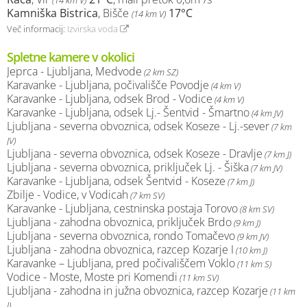
(14 km V)
Kamniška Bistrica
, Bišče
17°C
(14 km V)
Več informacij:
Izvirska voda
Spletne kamere v okolici
Jeprca - Ljubljana, Medvode
(2 km SZ)
Karavanke - Ljubljana, počivališče Povodje
(4 km V)
Karavanke - Ljubljana, odsek Brod - Vodice
(4 km V)
Karavanke - Ljubljana, odsek Lj.- Šentvid - Šmartno
(4 km JV)
Ljubljana - severna obvoznica, odsek Koseze - Lj.-sever
(7 km
JV)
Ljubljana - severna obvoznica, odsek Koseze - Dravlje
(7 km J)
Ljubljana - severna obvoznica, priključek Lj. - Šiška
(7 km JV)
Karavanke - Ljubljana, odsek Šentvid - Koseze
(7 km J)
Zbilje - Vodice, v Vodicah
(7 km SV)
Karavanke - Ljubljana, cestninska postaja Torovo
(8 km SV)
Ljubljana - zahodna obvoznica, priključek Brdo
(9 km J)
Ljubljana - severna obvoznica, rondo Tomačevo
(9 km JV)
Ljubljana - zahodna obvoznica, razcep Kozarje I
(10 km J)
Karavanke – Ljubljana, pred počivališčem Voklo
(11 km S)
Vodice - Moste, Moste pri Komendi
(11 km SV)
Ljubljana - zahodna in južna obvoznica, razcep Kozarje
(11 km
J)