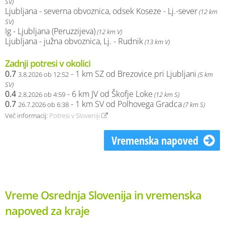
SV)
Ljubljana - severna obvoznica, odsek Koseze - Lj.-sever
(12 km
SV)
Ig - Ljubljana (Peruzzijeva)
(12 km V)
Ljubljana - južna obvoznica, Lj. - Rudnik
(13 km V)
Zadnji potresi v okolici
0.7
- 1 km SZ od Brezovice pri Ljubljani
3.8.2026 ob 12:52
(5 km
SV)
0.4
- 6 km JV od Škofje Loke
2.8.2026 ob 4:59
(12 km S)
0.7
- 1 km SV od Polhovega Gradca
26.7.2026 ob 6:38
(7 km S)
Več informacij:
Potresi v Sloveniji
Vremenska napoved
Vreme Osrednja Slovenija in vremenska
napoved za kraje