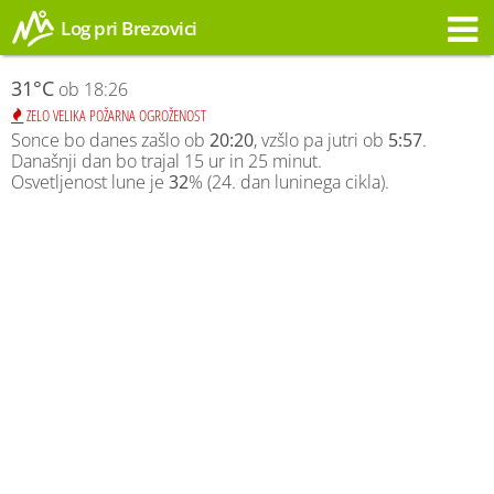
Log pri Brezovici
Opozorilo
31°C
ob 18:26
ZELO VELIKA POŽARNA OGROŽENOST
Sonce bo danes zašlo ob
20:20
, vzšlo pa jutri ob
5:57
.
Današnji dan bo trajal 15 ur in 25 minut.
Osvetljenost lune je
32
% (24. dan luninega cikla).