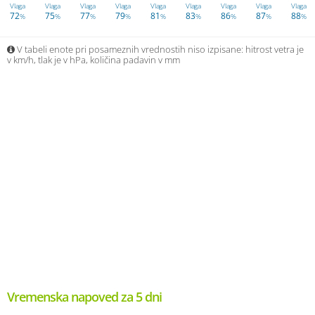
Vlaga
Vlaga
Vlaga
Vlaga
Vlaga
Vlaga
Vlaga
Vlaga
Vlaga
72
75
77
79
81
83
86
87
88
%
%
%
%
%
%
%
%
%
V tabeli enote pri posameznih vrednostih niso izpisane: hitrost vetra je
v km/h, tlak je v hPa, količina padavin v mm
Vremenska napoved za 5 dni