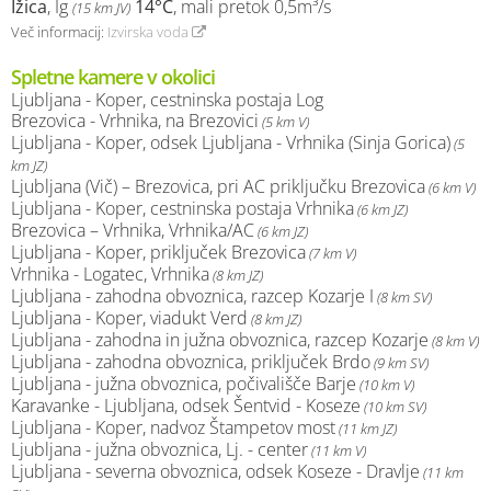
Ižica
, Ig
14°C
, mali pretok 0,5m³/s
(15 km JV)
Več informacij:
Izvirska voda
Spletne kamere v okolici
Ljubljana - Koper, cestninska postaja Log
Brezovica - Vrhnika, na Brezovici
(5 km V)
Ljubljana - Koper, odsek Ljubljana - Vrhnika (Sinja Gorica)
(5
km JZ)
Ljubljana (Vič) – Brezovica, pri AC priključku Brezovica
(6 km V)
Ljubljana - Koper, cestninska postaja Vrhnika
(6 km JZ)
Brezovica – Vrhnika, Vrhnika/AC
(6 km JZ)
Ljubljana - Koper, priključek Brezovica
(7 km V)
Vrhnika - Logatec, Vrhnika
(8 km JZ)
Ljubljana - zahodna obvoznica, razcep Kozarje I
(8 km SV)
Ljubljana - Koper, viadukt Verd
(8 km JZ)
Ljubljana - zahodna in južna obvoznica, razcep Kozarje
(8 km V)
Ljubljana - zahodna obvoznica, priključek Brdo
(9 km SV)
Ljubljana - južna obvoznica, počivališče Barje
(10 km V)
Karavanke - Ljubljana, odsek Šentvid - Koseze
(10 km SV)
Ljubljana - Koper, nadvoz Štampetov most
(11 km JZ)
Ljubljana - južna obvoznica, Lj. - center
(11 km V)
Ljubljana - severna obvoznica, odsek Koseze - Dravlje
(11 km