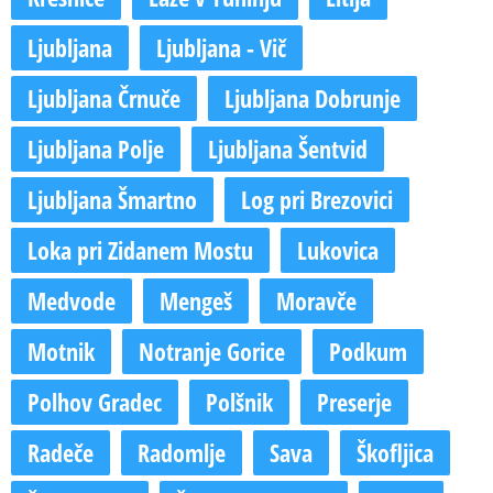
Ljubljana
Ljubljana - Vič
Ljubljana Črnuče
Ljubljana Dobrunje
Ljubljana Polje
Ljubljana Šentvid
Ljubljana Šmartno
Log pri Brezovici
Loka pri Zidanem Mostu
Lukovica
Medvode
Mengeš
Moravče
Motnik
Notranje Gorice
Podkum
Polhov Gradec
Polšnik
Preserje
Radeče
Radomlje
Sava
Škofljica