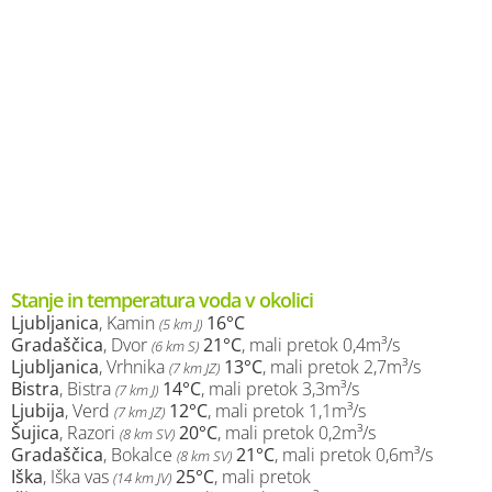
Stanje in temperatura voda v okolici
Ljubljanica
, Kamin
16°C
(5 km J)
Gradaščica
, Dvor
21°C
, mali pretok 0,4m³/s
(6 km S)
Ljubljanica
, Vrhnika
13°C
, mali pretok 2,7m³/s
(7 km JZ)
Bistra
, Bistra
14°C
, mali pretok 3,3m³/s
(7 km J)
Ljubija
, Verd
12°C
, mali pretok 1,1m³/s
(7 km JZ)
Šujica
, Razori
20°C
, mali pretok 0,2m³/s
(8 km SV)
Gradaščica
, Bokalce
21°C
, mali pretok 0,6m³/s
(8 km SV)
Iška
, Iška vas
25°C
, mali pretok
(14 km JV)