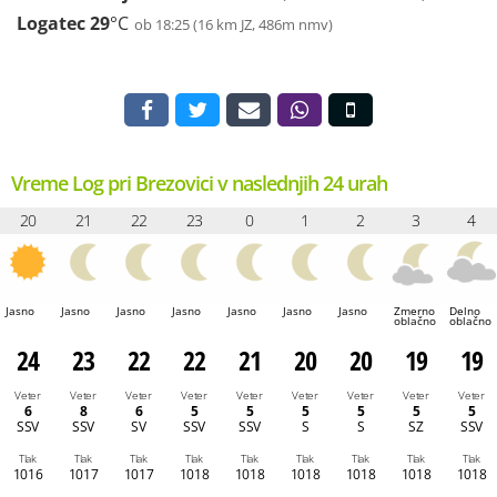
Logatec
29
°C
ob 18:25 (16 km JZ, 486m nmv)
Vreme Log pri Brezovici v naslednjih 24 urah
20
21
22
23
0
1
2
3
4
Jasno
Jasno
Jasno
Jasno
Jasno
Jasno
Jasno
Zmerno
Delno
oblačno
oblačno
24
23
22
22
21
20
20
19
19
Veter
Veter
Veter
Veter
Veter
Veter
Veter
Veter
Veter
6
8
6
5
5
5
5
5
5
SSV
SSV
SV
SSV
SSV
S
S
SZ
SSV
Tlak
Tlak
Tlak
Tlak
Tlak
Tlak
Tlak
Tlak
Tlak
1016
1017
1017
1018
1018
1018
1018
1018
1018