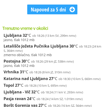
Napoved za 5 dni
Trenutno vreme v okolici
Ljubljana
32
°C
ob 18:26 (13 km SV, 299m nmv)
jasno, tlak 1012 mb
Letališče Jožeta Pučnika Ljubljana
30
°C
ob 18:23 (24 km
S, 364m nmv)
zmerno oblačno, tlak 1012 mb
Postojna
30
°C
ob 18:26 (29 km JZ, 538m nmv)
jasno, tlak 1012 mb
Vrhnika
31
°C
ob 18:26 (8 km JZ, 310m nmv)
Katarina nad Ljubljano
27
°C
ob 18:30 (10 km S, 660m nmv)
Topol
27
°C
ob 18:26 (10 km S, 695m nmv)
Ljubljana - Vič
32
°C
ob 18:24 (11 km V, 293m nmv)
Pasja ravan
24
°C
ob 18:24 (14 km SZ, 1.019m nmv)
Boršt Gorenja vas
27
°C
ob 18:26 (16 km SZ, 564m nmv)