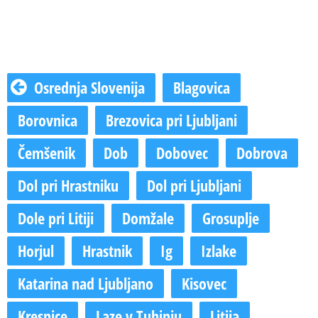
Osrednja Slovenija
Blagovica
Borovnica
Brezovica pri Ljubljani
Čemšenik
Dob
Dobovec
Dobrova
Dol pri Hrastniku
Dol pri Ljubljani
Dole pri Litiji
Domžale
Grosuplje
Horjul
Hrastnik
Ig
Izlake
Katarina nad Ljubljano
Kisovec
Kresnice
Laze v Tuhinju
Litija