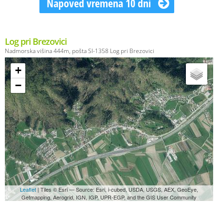
Napoved vremena 10 dni
Log pri Brezovici
Nadmorska višina 444m, pošta SI-1358 Log pri Brezovici
+
−
Leaflet
| Tiles © Esri — Source: Esri, i-cubed, USDA, USGS, AEX, GeoEye,
Getmapping, Aerogrid, IGN, IGP, UPR-EGP, and the GIS User Community