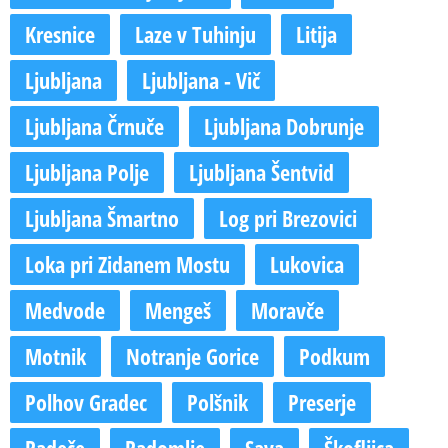
Kresnice
Laze v Tuhinju
Litija
Ljubljana
Ljubljana - Vič
Ljubljana Črnuče
Ljubljana Dobrunje
Ljubljana Polje
Ljubljana Šentvid
Ljubljana Šmartno
Log pri Brezovici
Loka pri Zidanem Mostu
Lukovica
Medvode
Mengeš
Moravče
Motnik
Notranje Gorice
Podkum
Polhov Gradec
Polšnik
Preserje