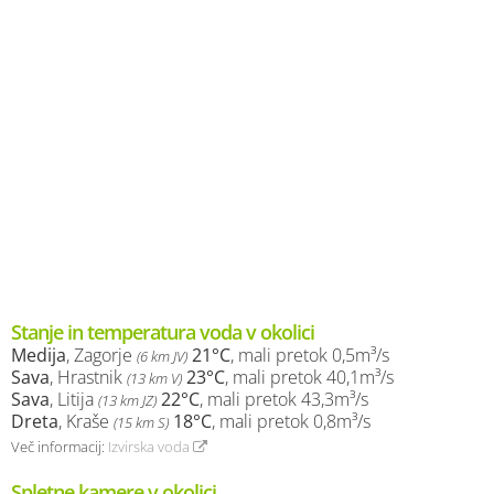
Stanje in temperatura voda v okolici
Medija
, Zagorje
21°C
, mali pretok 0,5m³/s
(6 km JV)
Sava
, Hrastnik
23°C
, mali pretok 40,1m³/s
(13 km V)
Sava
, Litija
22°C
, mali pretok 43,3m³/s
(13 km JZ)
Dreta
, Kraše
18°C
, mali pretok 0,8m³/s
(15 km S)
Več informacij:
Izvirska voda
Spletne kamere v okolici