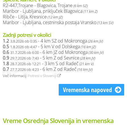
R2-447,Trojane - Blagovica, Trojane
(6 km SZ)
Maribor - Ljubljana, priključek Blagovica
(11 km Z)
Ribče - Litija, Kresnice
(12 km JZ)
Maribor - Ljubljana, cestninska postaja Vransko
(13 km SV)
Zadnji potresi v okolici
1.2
- 4 km SZ od Mokronoga
3.8.2026 ob 0:35
(26 km JV)
0.5
- 5 km V od Dolskega
1.8.2026 ob 4:47
(16 km JZ)
0.6
- 6 km JZ od Mokronoga
31.7.2026 ob 6:00
(30 km JV)
0.9
- 5 km Z od Sevnice
29.7.2026 ob 7:43
(28 km JV)
1.8
- 3 km S od Radeč
28.7.2026 ob 12:21
(21 km V)
0.7
- 6 km Z od Radeč
27.7.2026 ob 4:23
(16 km JV)
Več informacij:
Potresi v Sloveniji
Vremenska napoved
Vreme Osrednja Slovenija in vremenska