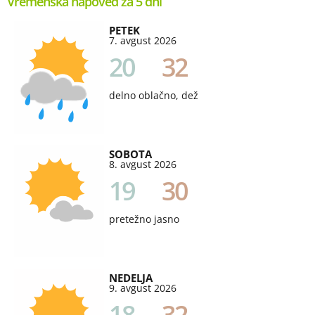
Vremenska napoved za 5 dni
PETEK
7. avgust 2026
20
32
delno oblačno, dež
SOBOTA
8. avgust 2026
19
30
pretežno jasno
NEDELJA
9. avgust 2026
18
32