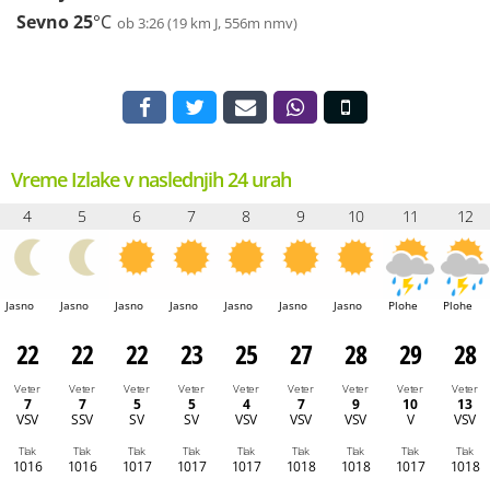
Sevno
25
°C
ob 3:26 (19 km J, 556m nmv)
Vreme Izlake v naslednjih 24 urah
4
5
6
7
8
9
10
11
12
Jasno
Jasno
Jasno
Jasno
Jasno
Jasno
Jasno
Plohe
Plohe
22
22
22
23
25
27
28
29
28
Veter
Veter
Veter
Veter
Veter
Veter
Veter
Veter
Veter
7
7
5
5
4
7
9
10
13
VSV
SSV
SV
SV
VSV
VSV
VSV
V
VSV
Tlak
Tlak
Tlak
Tlak
Tlak
Tlak
Tlak
Tlak
Tlak
1016
1016
1017
1017
1017
1018
1018
1017
1018