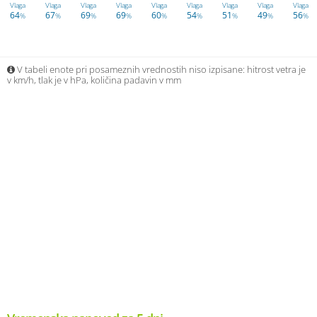
Vlaga
Vlaga
Vlaga
Vlaga
Vlaga
Vlaga
Vlaga
Vlaga
Vlaga
64
67
69
69
60
54
51
49
56
%
%
%
%
%
%
%
%
%
V tabeli enote pri posameznih vrednostih niso izpisane: hitrost vetra je
v km/h, tlak je v hPa, količina padavin v mm