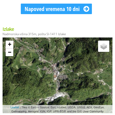
Napoved vremena 10 dni
Izlake
Nadmorska višina 315m, pošta SI-1411 Izlake
+
−
Leaflet
| Tiles © Esri — Source: Esri, i-cubed, USDA, USGS, AEX, GeoEye,
Getmapping, Aerogrid, IGN, IGP, UPR-EGP, and the GIS User Community