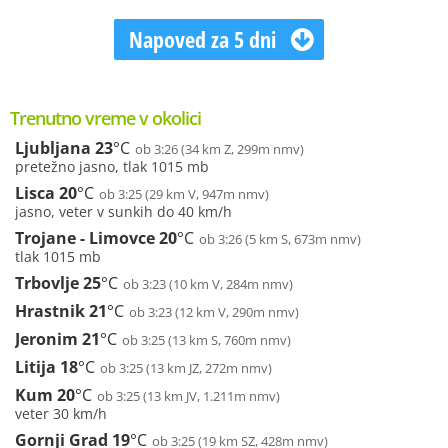
Napoved za 5 dni
Trenutno vreme v okolici
Ljubljana
23
°C
ob 3:26 (34 km Z, 299m nmv)
pretežno jasno, tlak 1015 mb
Lisca
20
°C
ob 3:25 (29 km V, 947m nmv)
jasno, veter v sunkih do 40 km/h
Trojane - Limovce
20
°C
ob 3:26 (5 km S, 673m nmv)
tlak 1015 mb
Trbovlje
25
°C
ob 3:23 (10 km V, 284m nmv)
Hrastnik
21
°C
ob 3:23 (12 km V, 290m nmv)
Jeronim
21
°C
ob 3:25 (13 km S, 760m nmv)
Litija
18
°C
ob 3:25 (13 km JZ, 272m nmv)
Kum
20
°C
ob 3:25 (13 km JV, 1.211m nmv)
veter 30 km/h
Gornji Grad
19
°C
ob 3:25 (19 km SZ, 428m nmv)