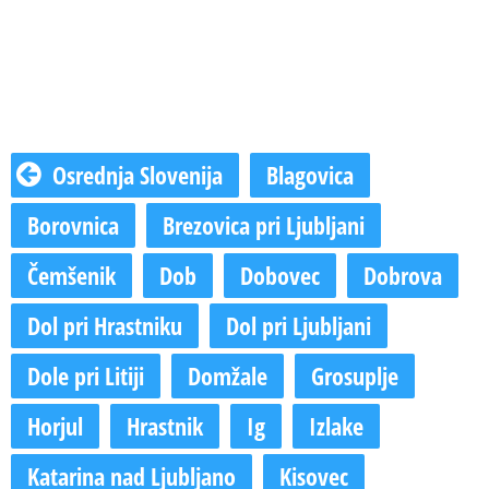
Osrednja Slovenija
Blagovica
Borovnica
Brezovica pri Ljubljani
Čemšenik
Dob
Dobovec
Dobrova
Dol pri Hrastniku
Dol pri Ljubljani
Dole pri Litiji
Domžale
Grosuplje
Horjul
Hrastnik
Ig
Izlake
Katarina nad Ljubljano
Kisovec