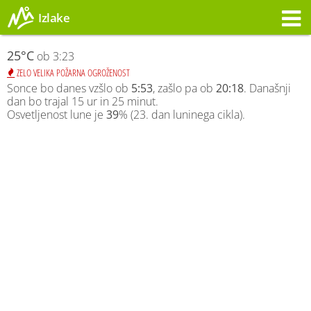
Izlake
Opozorilo
25°C
ob 3:23
ZELO VELIKA POŽARNA OGROŽENOST
Sonce bo danes vzšlo ob
5:53
, zašlo pa ob
20:18
. Današnji
dan bo trajal 15 ur in 25 minut.
Osvetljenost lune je
39
% (23. dan luninega cikla).